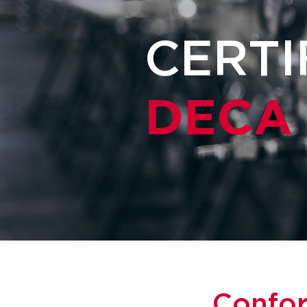
CERTI
DECA
Confor