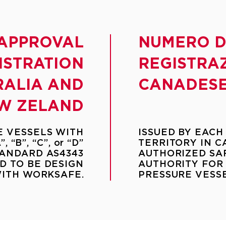
 APPROVAL
NUMERO D
STRATION
REGISTRA
RALIA AND
CANADESE
W ZELAND​
E VESSELS WITH
ISSUED BY EACH
“B”, “C”, or “D”
TERRITORY IN C
TANDARD AS4343
AUTHORIZED SA
D TO BE DESIGN
AUTHORITY FOR
WITH WORKSAFE
.
PRESSURE VESSE