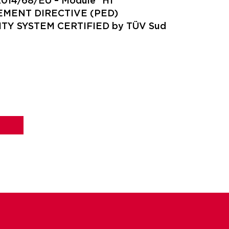
2014/68/EU – Module “H1”
EMENT DIRECTIVE (PED)
ITY SYSTEM CERTIFIED by TÜV Sud