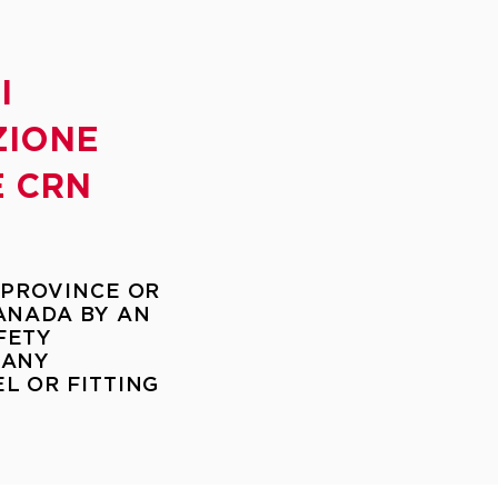
I
ZIONE
 CRN​
 PROVINCE OR
ANADA BY AN
FETY
 ANY
L OR FITTING