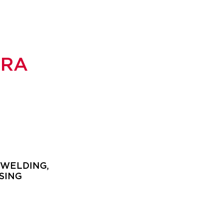
URA
-WELDING,
SING