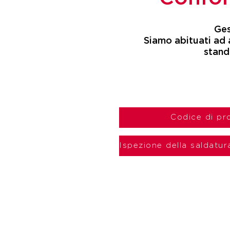
Ges
Siamo abituati ad a
stand
Codice di pr