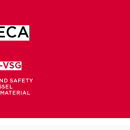
ECA
R-VSG
AND SAFETY
SSEL
 MATERIAL