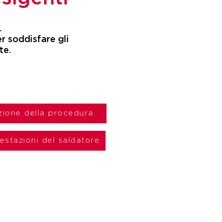
.
r soddisfare gli
te.
azione della procedura
restazioni del saldatore