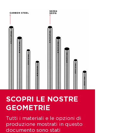
SCOPRI LE NOSTRE
GEOMETRIE
Tutti i materiali e le opzioni di
produzione mostrati in questo
documento sono stati