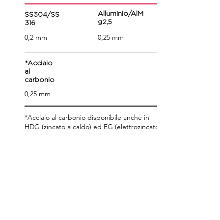
Alluminio/AlM
SS304/SS
g2,5
316
0,2 mm
0,25 mm
*Acciaio
al
carbonio
0,25 mm
*Acciaio al carbonio disponibile anche in
HDG (zincato a caldo) ed EG (elettrozincato)
Controlla i prodotti PS60