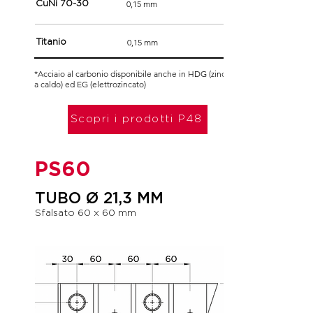
0,15 mm
CuNi 70-30
0,15 mm
Titanio
*Acciaio al carbonio disponibile anche in HDG (zincato
a caldo) ed EG (elettrozincato)
Scopri i prodotti P48
PS60
TUBO Ø 21,3 MM
Sfalsato 60 x 60 mm